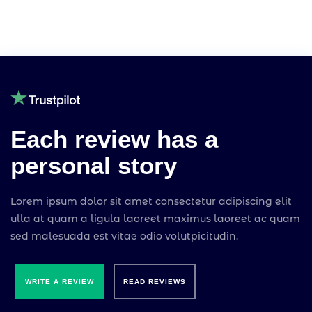
Each review has a
Cerebro
personal story
Bonjour ! Je suis Cerebro, le super assistant de
Stardust Communication.
Lorem ipsum dolor sit amet consectetur adipiscing elit
Comment puis-je vous aider ?
ulla at quam a ligula laoreet maximus laoreet ac quam
sed malesuada est vitae odio volutpicitudin.
WRITE A REVIEW
READ REVIEWS