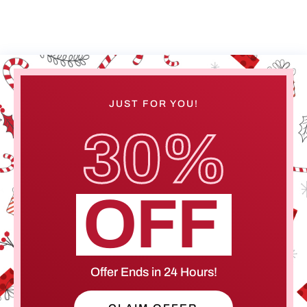
JUST FOR YOU!
30%
Cerebro
Bonjour ! Je suis Cerebro, le super assistant de
OFF
Stardust Communication.
Comment puis-je vous aider ?
Offer Ends in 24 Hours!