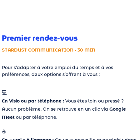
Premier rendez-vous
STARDUST COMMUNICATION • 30 MIN
Pour s’adapter à votre emploi du temps et à vos
préférences, deux options s’offrent à vous :
💻
En Visio ou par téléphone :
Vous êtes loin ou pressé ?
Cerebro
Aucun problème. On se retrouve en un clic via
Google
Meet
ou par téléphone.
Bonjour ! Je suis Cerebro, le super assistant de
Stardust Communication.
☕️
Comment puis-je vous aider ?