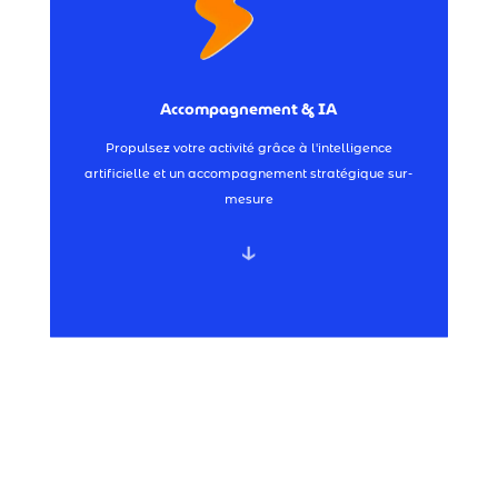
Formations & Coaching →
Accompagnement & IA
Stratégie IA →
Propulsez votre activité grâce à l'intelligence
Accompagnement & IA
artificielle et un accompagnement stratégique sur-
mesure
↓