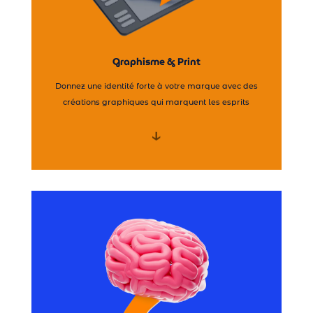
Graphisme Print & Web →
Logo & Charte graphique →
Graphisme & Print
Graphisme & Print
Donnez une identité forte à votre marque avec des
créations graphiques qui marquent les esprits
↓
IA-Services →
Stratégie Réseaux Sociaux & IA →