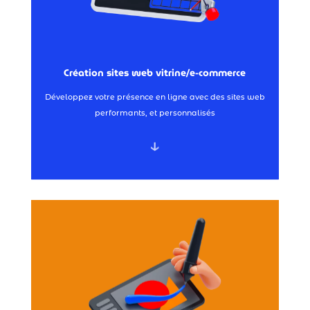
Site E-commerce →
Site Vitrine →
Création sites web vitrine/e-commerce
Création web
Développez votre présence en ligne avec des sites web
performants, et personnalisés
↓
Goodies & Objets Publicitaires →