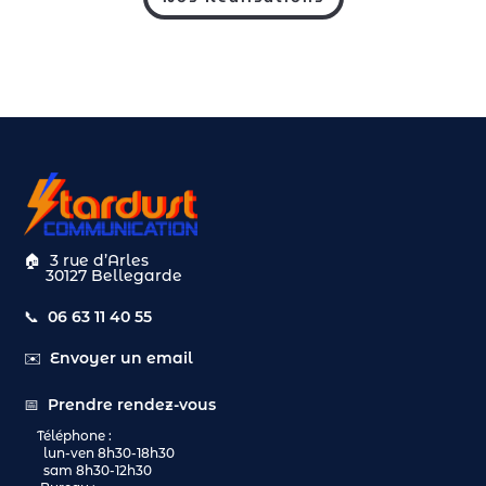
🏠
3 rue d’Arles
30127 Bellegarde
📞
06 63 11 40 55
✉️
Envoyer un email
📅
Prendre rendez-vous
Téléphone :
lun-ven 8h30-18h30
sam 8h30-12h30