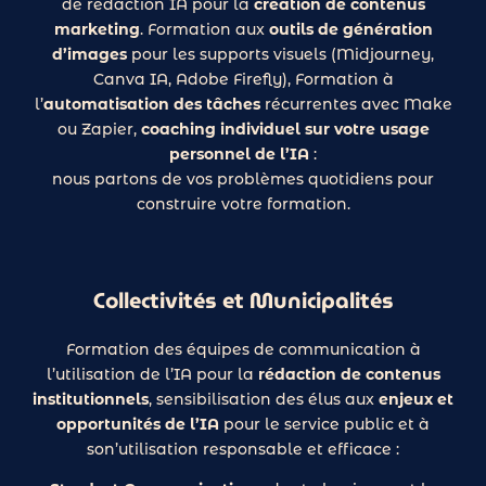
de rédaction IA pour la
création de contenus
marketing
. Formation aux
outils de génération
d’images
pour les supports visuels (Midjourney,
Canva IA, Adobe Firefly), Formation à
l’
automatisation des tâches
récurrentes avec Make
ou Zapier,
coaching individuel sur votre usage
personnel de l’IA
:
nous partons de vos problèmes quotidiens pour
construire votre formation.
Collectivités et Municipalités
Cerebro
Formation des équipes de communication à
l’utilisation de l’IA pour la
rédaction de contenus
Bonjour ! Je suis Cerebro, le super assistant de
institutionnels
, sensibilisation des élus aux
enjeux et
Stardust Communication.
opportunités de l’IA
pour le service public et à
Comment puis-je vous aider ?
son’utilisation responsable et efficace :