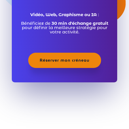
Vidéo, Web, Graphisme ou IA
:
Bénéficiez de
30 min d'échange gratuit
pour définir la meilleure stratégie pour
votre activité.
Réserver mon créneau