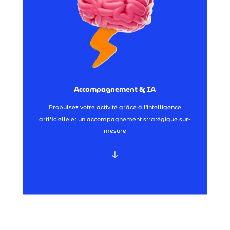
IA-Services →
Stratégie Réseaux Sociaux & IA →
Formations & Coaching →
Accompagnement & IA
Stratégie IA →
Propulsez votre activité grâce à l'intelligence
Accompagnement & IA
artificielle et un accompagnement stratégique sur-
mesure
↓