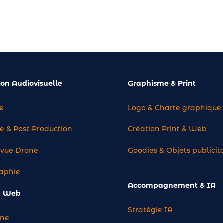
ion Audiovisuelle
Graphisme & Print
e
Logo & Charte graphique
 & Post-Production
Création Print & Web
e vue Drone
Goodies & Objets publicit
aphie
Accompagnement & IA
n Web
Stratégie IA
ine