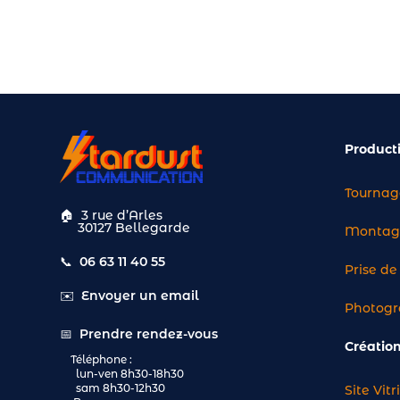
Product
Tournag
🏠
3 rue d’Arles
30127 Bellegarde
Montage
📞
06 63 11 40 55
Prise d
✉️
Envoyer un email
Photogr
📅
Prendre rendez-vous
Créatio
Téléphone :
lun-ven 8h30-18h30
sam 8h30-12h30
Site Vitr