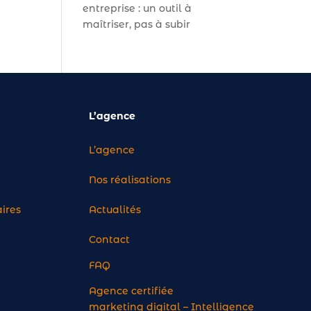
entreprise : un outil à
maîtriser, pas à subir
L’agence
Cerebro
L’agence
Bonjour ! Je suis Cerebro, le super
assistant de Stardust
Nos réalisations
Communication.
Comment puis-je vous aider ?
aires
Actualités
Contact
FAQ
Agence certifiée
marketing digital – Intelligence