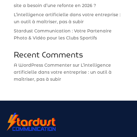
site a besoin d’une refonte en 2026 ?
L’intelligence artificielle dans votre entreprise :
un outil à maîtriser, pas à subir
Cerebro
Stardust Communication : Votre Partenaire
Photo & Vidéo pour les Clubs Sportifs
Bonjour ! Je suis Cerebro, le super assistant de
Stardust Communication.
Recent Comments
Comment puis-je vous aider ?
A WordPress Commenter
sur
L’intelligence
artificielle dans votre entreprise : un outil à
maîtriser, pas à subir