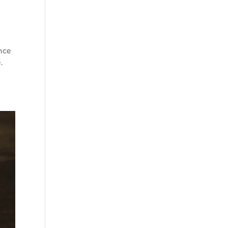
nce
.