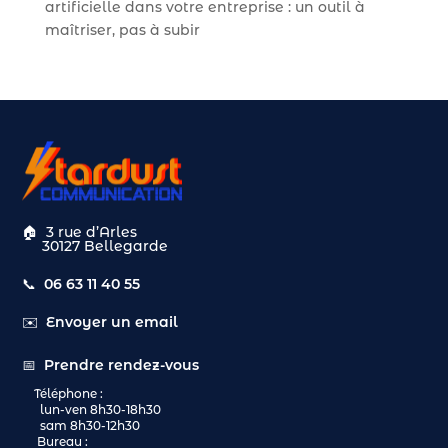
artificielle dans votre entreprise : un outil à
maîtriser, pas à subir
🏠
3 rue d’Arles
30127 Bellegarde
📞
06 63 11 40 55
✉️
Envoyer un email
📅
Prendre rendez-vous
Téléphone :
lun-ven 8h30-18h30
sam 8h30-12h30
Bureau :