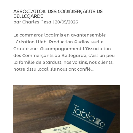
ASSOCIATION DES COMMERÇANTS DE
BELLEGARDE
par
Charles Nesa
|
20/05/2026
Le commerce localmis en avantensemble
Cerebro
Création Web Production Audiovisuelle
Graphisme Accompagnement L’Association
Bonjour ! Je suis Cerebro, le super assistant de
des Commerçants de Bellegarde, c’est un peu
Stardust Communication.
la famille de Stardust, nos voisins, nos clients,
notre tissu local. Ils nous ont confié...
Comment puis-je vous aider ?