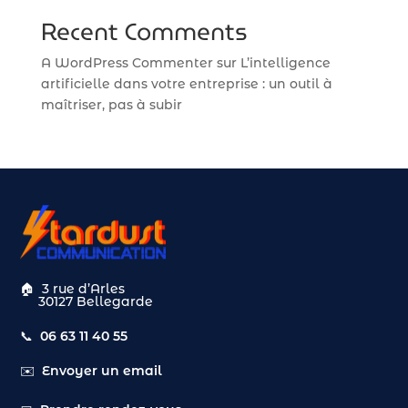
Recent Comments
A WordPress Commenter
sur
L’intelligence
artificielle dans votre entreprise : un outil à
maîtriser, pas à subir
🏠
3 rue d’Arles
30127 Bellegarde
📞
06 63 11 40 55
✉️
Envoyer un email