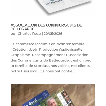
ASSOCIATION DES COMMERÇANTS DE
BELLEGARDE
par
Charles Nesa
|
20/05/2026
Cerebro
Le commerce localmis en avantensemble
Bonjour ! Je suis Cerebro, le super assistant de
Création Web Production Audiovisuelle
Stardust Communication.
Graphisme Accompagnement L’Association
Comment puis-je vous aider ?
des Commerçants de Bellegarde, c’est un peu
la famille de Stardust, nos voisins, nos clients,
notre tissu local. Ils nous ont confié...