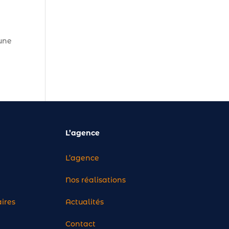
 une
L’agence
Cerebro
L’agence
Bonjour ! Je suis Cerebro, le super
assistant de Stardust
Nos réalisations
Communication.
Comment puis-je vous aider ?
aires
Actualités
Contact