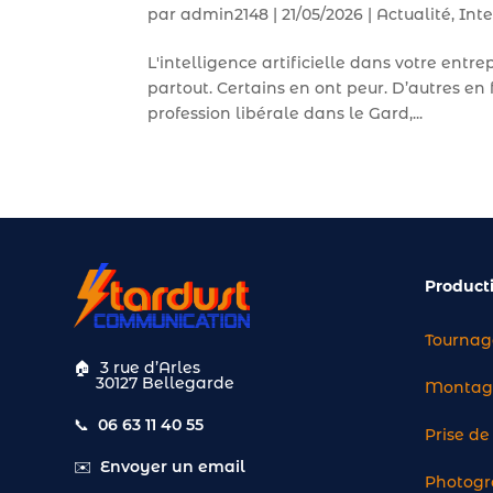
par
admin2148
|
21/05/2026
|
Actualité
,
Inte
L'intelligence artificielle dans votre entrepr
partout. Certains en ont peur. D’autres e
profession libérale dans le Gard,...
Product
Tournag
🏠
3 rue d’Arles
30127 Bellegarde
Montage
📞
06 63 11 40 55
Prise d
✉️
Envoyer un email
Photogr