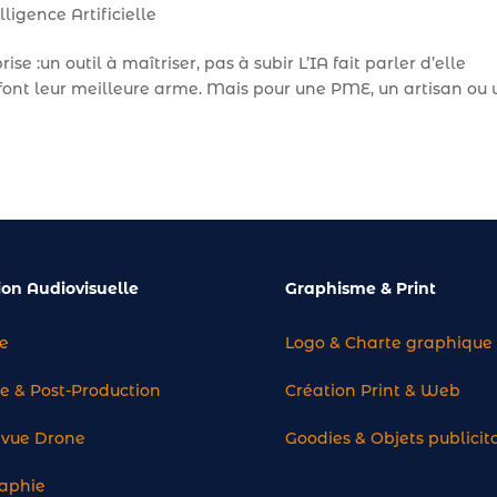
lligence Artificielle
ise :un outil à maîtriser, pas à subir L’IA fait parler d’elle
n font leur meilleure arme. Mais pour une PME, un artisan ou
ion Audiovisuelle
Graphisme & Print
e
Logo & Charte graphique
 & Post-Production
Création Print & Web
e vue Drone
Goodies & Objets publicit
aphie